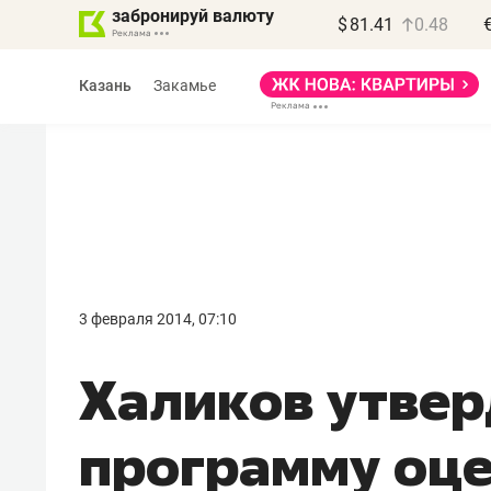
забронируй валюту
$
81.41
0.48
Казань
Закамье
Василь Мазитов
МАРТ
3 февраля 2014, 07:10
«Не зная местных
Халиков утве
правил, бизнес может
потерять минимум
программу оц
полгода»
Как бизнесу выйти на зарубежные