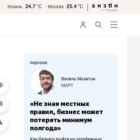
24.7
°С
25.4
°С
Казань
Москва
персона
еменова
Василь Мазитов
»
МАРТ
а: работа
«Не зная местных
«Мне лу
ечься
правил, бизнес может
не зара
вствовать
потерять минимум
чем пот
полгода»
репутац
пошиву
Как бизнесу выйти на зарубежные
Владелец от