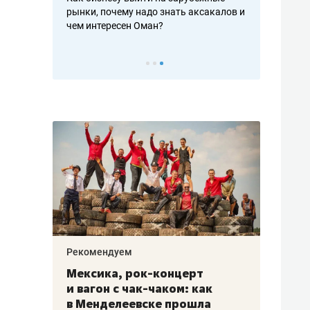
рафакте,
рынки, почему надо знать аксакалов и
о трехкратно
кредитов
чем интересен Оман?
клиентах и ч
Рекомендуем
Рекоме
ой
Мексика, рок-концерт
«Прор
и вагон с чак-чаком: как
30 ме
еским
в Менделеевске прошла
лечит