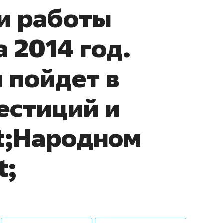
и работы
ов и
о трехкратном росте цен, дотошных
школьной формы о конт
клиентах и чудных запросах мастеров
налогах и развитии без 
 2014 год.
 пойдет в
естиций и
t;Народном
t;
ндуем
Рекомендуем
мер до квартиры и Face
Опыт выживания в дик
сто ключа: какой будет
природе, работа
асность в ЖК «Нова»
с ментальным и физич