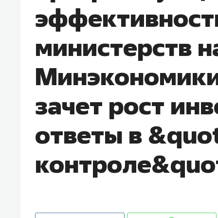
эффективност
рынки, почему надо знать аксакал
чем интересен Оман?
министерств на
Минэкономики
зачет рост инв
ответы в &quo
контроле&quo
Рекомендуем
Рекоме
Как ГК «МИР ГРУПП» и ВТБ
150 ка
создают оазис жилого
ID вме
комфорта под Казанью
безоп