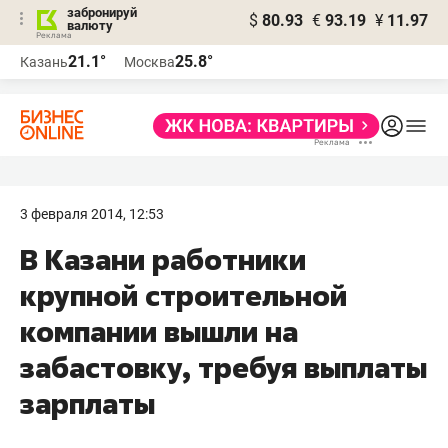
забронируй
$
80.93
€
93.19
¥
11.97
валюту
21.1°
25.8°
Казань
Москва
3 февраля 2014, 12:53
В Казани работники
крупной строительной
компании вышли на
забастовку, требуя выплаты
зарплаты