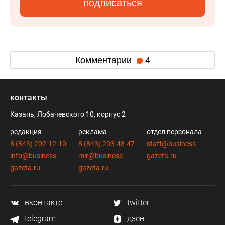
подписаться
Комментарии
4
контакты
Казань, Лобачевского 10, корпус 2
редакция
реклама
отдел персонала
8 (843) 202-12-10
8 (843) 203-48-47
staff@business-
info@business-
mir@business-
gazeta.ru
gazeta.ru
gazeta.ru
вконтакте
twitter
telegram
дзен