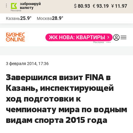
забронируй
$
80.93
€
93.19
¥
11.97
валюту
25.9°
28.9°
Казань
Москва
3 февраля 2014, 17:36
Завершился визит FINA в
Казань, инспектирующей
ход подготовки к
чемпионату мира по водным
видам спорта 2015 года