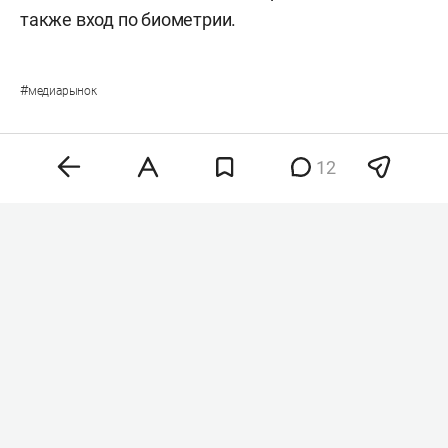
также вход по биометрии.
#
медиарынок
12
Комментарии
12
контакты
Казань, Лобачевского 10, корпус 2
редакция
реклама
отдел персонала
8 (843) 202-12-10
8 (843) 203-48-47
staff@business-
info@business-
mir@business-
gazeta.ru
gazeta.ru
gazeta.ru