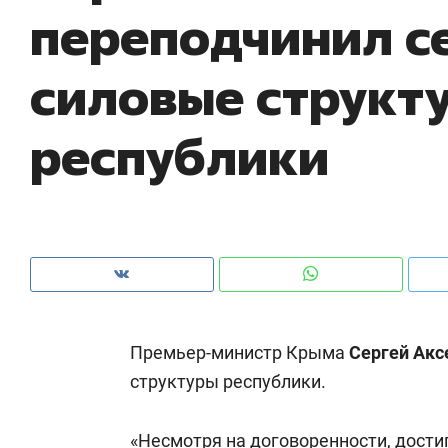
переподчинил се
с ЖК «Иволга» в Зеленодольске
шк
на
силовые структ
республики
Премьер-министр Крыма
Сергей Акс
Рекомендуем
Рекомендуем
структуры республики.
Как ГК «МИР ГРУПП» и ВТБ
150 камер 
создают оазис жилого
ID вместо 
комфорта под Казанью
безопаснос
«Несмотря на договоренности, дости