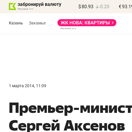
забронируй валюту
$
80.93
-0.20
€
93.1
Казань
Закамье
Марат Арсланов
«КирпичХолдинг»
1 марта 2014, 11:09
«Главная задача
«
Премьер-минис
девелопера – найти
п
правильный продукт»
о
Сергей Аксенов
с
Девелопер из топ-10* застройщиков
Башкортостана входит в Татарстан
На