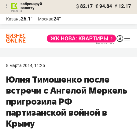
забронируй
$
82.17
€
94.84
¥
12.17
валюту
26.1°
24°
Казань
Москва
8 марта 2014, 11:25
Юлия Тимошенко после
встречи с Ангелой Меркель
пригрозила РФ
партизанской войной в
Крыму