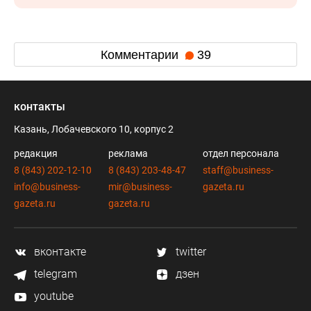
Комментарии
39
контакты
Казань, Лобачевского 10, корпус 2
редакция
реклама
отдел персонала
8 (843) 202-12-10
8 (843) 203-48-47
staff@business-
info@business-
mir@business-
gazeta.ru
gazeta.ru
gazeta.ru
вконтакте
twitter
telegram
дзен
youtube