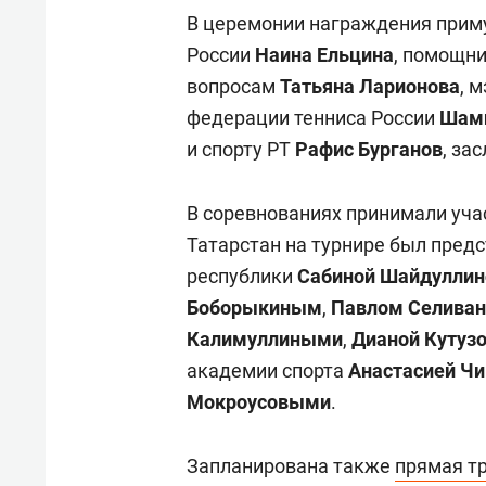
В церемонии награждения приму
России
Наина Ельцина
, помощн
вопросам
Татьяна Ларионова
, 
федерации тенниса России
Шами
и спорту РТ
Рафис Бурганов
, за
В соревнованиях принимали учас
Татарстан на турнире был пред
республики
Сабиной Шайдуллин
Боборыкиным
,
Павлом Селива
Калимуллиными
,
Дианой Кутуз
академии спорта
Анастасией Ч
Мокроусовыми
.
Запланирована также
прямая т