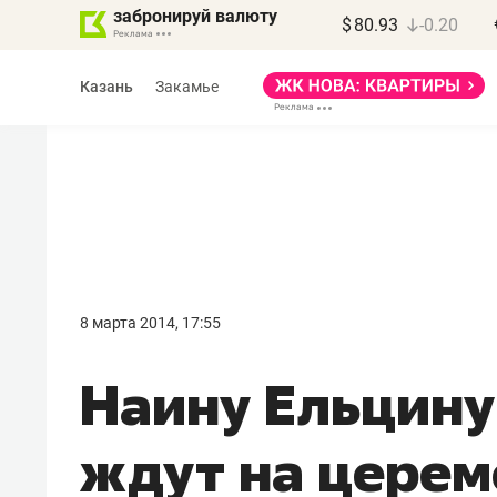
забронируй валюту
$
80.93
-0.20
Казань
Закамье
Василь Мазитов
МАРТ
8 марта 2014, 17:55
«Не зная местных
Наину Ельцину
правил, бизнес может
потерять минимум
ждут на цере
полгода»
Как бизнесу выйти на зарубежные