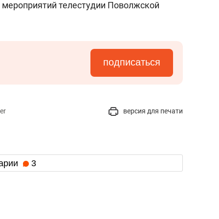
х мероприятий телестудии Поволжской
подписаться
er
версия для печати
арии
3