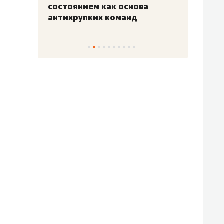
«Гонка Героев»
Казан