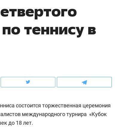
етвертого
ов и
о трехкратном росте цен, дотошных
школьной формы о конт
клиентах и чудных запросах мастеров
налогах и развитии без 
по теннису в
енниса состоится торжественная церемония
ндуем
Рекомендуем
налистов международного турнира «Кубок
мер до квартиры и Face
Опыт выживания в дик
ек до 18 лет.
сто ключа: какой будет
природе, работа
асность в ЖК «Нова»
с ментальным и физич