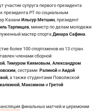
состоянием как основа
т участие супруга первого президента
антихрупких команд
ик президента РТ по социальным
мэр Казани
Ильсур Метшин
, президент
ль Тарпищев
, министр по делам молодежи
служенный мастер спорта
Динара Сафина
.
тие более 100 спортсменов из 13 стран.
ставлен членами сборной
ой
,
Тимуром Киямовым
,
Александром
новским
, сестрами
Ралиной
и
Аидой
овой
, а также студентами Поволжской
икалкиной
,
Максимом
и
Гретой
рансляция
финальных матчей и церемонии