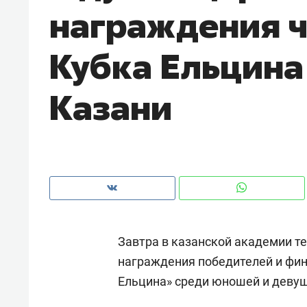
награждения ч
рынки, почему надо знать аксакал
чем интересен Оман?
Кубка Ельцина 
Казани
Завтра в казанской академии т
Рекомендуем
Рекоме
награждения победителей и фи
Как ГК «МИР ГРУПП» и ВТБ
150 ка
Ельцина» среди юношей и девуш
создают оазис жилого
ID вме
комфорта под Казанью
безоп