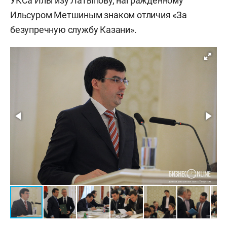
УКСа Ильгизу Латыпову, награжденному
Ильсуром Метшиным знаком отличия «За
безупречную службу Казани».