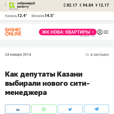
забронируй
$
82.17
€
94.84
¥
12.17
валюту
12.4°
14.5°
Казань
Москва
24 января 2014
в закладки
Как депутаты Казани
выбирали нового сити-
менеджера