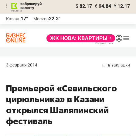
забронируй
$
82.17
€
94.84
¥
12.17
валюту
17°
22.3°
Казань
Москва
3 февраля 2014
в закладки
Премьерой «Севильского
цирюльника» в Казани
открылся Шаляпинский
фестиваль