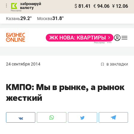
забронируй
$
81.41
€
94.06
¥
12.06
валюту
29.2°
31.8°
Казань
Москва
24 сентября 2014
в закладки
КМПО: Мы в рынке, а рынок
жесткий