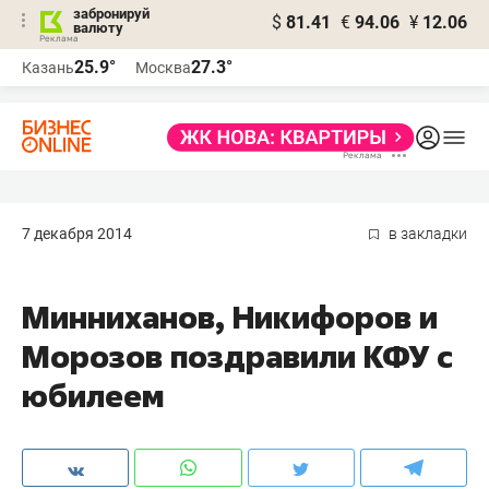
забронируй
$
81.41
€
94.06
¥
12.06
валюту
25.9°
27.3°
Казань
Москва
7 декабря 2014
в закладки
Минниханов, Никифоров и
Морозов поздравили КФУ с
юбилеем