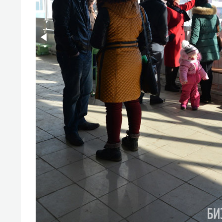
состоянием как основа
«Гонк
антихрупких команд