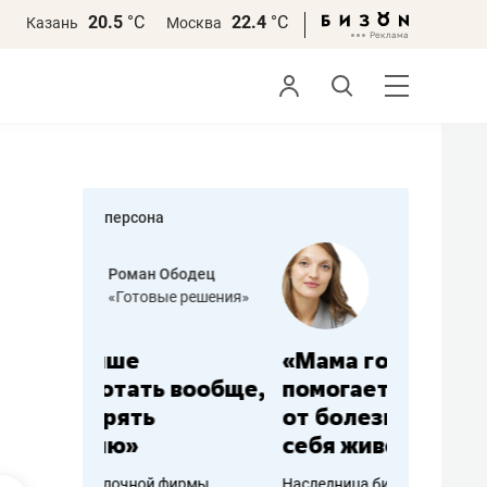
20.5
°С
22.4
°С
Казань
Москва
персона
бодец
Дарья Семенова
 решения»
«Бросско»
«Мама говорила: работа
«Не зна
вообще,
помогает отвлечься
правил,
от болезни, чувствовать
потерят
себя живой»
полгода
ирмы
Наследница бизнеса по пошиву
Как бизнесу 