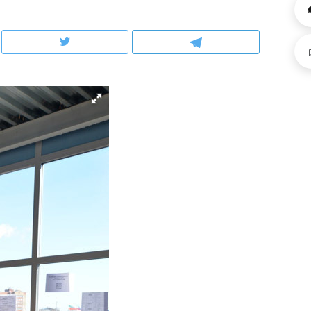
рынки, почему надо знать аксакалов и
о трехкратном росте це
чем интересен Оман?
клиентах и чудных запр
ндуем
Рекомендуем
ка, рок-концерт
«Прорывы случались к
н с чак-чаком: как
30 метров»: как «Водо
делеевске прошла
лечит подземные арте