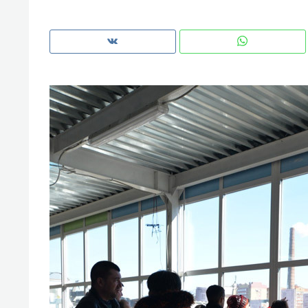
Рекомендуем
Рекоме
и Face
Опыт выживания в дикой
Мекси
 будет
природе, работа
и ваго
ва»
с ментальным и физическим
в Мен