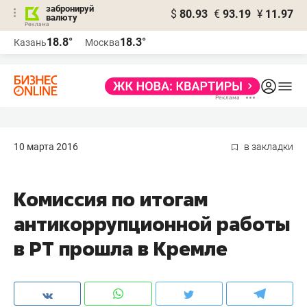
забронируй
$
80.93
€
93.19
¥
11.97
валюту
18.8°
18.3°
Казань
Москва
10 марта 2016
в закладки
Комиссия по итогам
антикоррупционной работы
в РТ прошла в Кремле