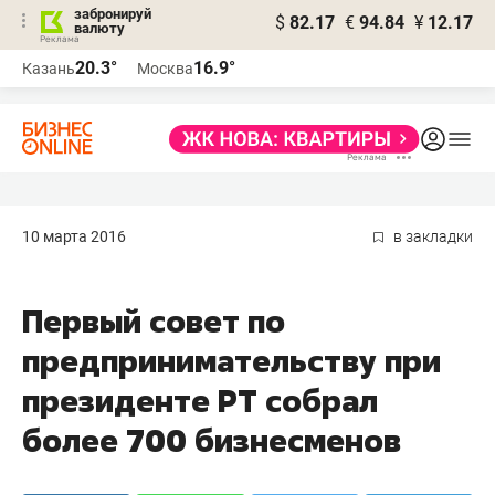
забронируй
$
82.17
€
94.84
¥
12.17
валюту
20.3°
16.9°
Казань
Москва
10 марта 2016
в закладки
Первый совет по
предпринимательству при
президенте РТ собрал
более 700 бизнесменов