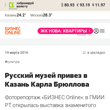
забронируй
$
80.93
€
93.19
¥
11.97
валюту
24.2°
28.3°
Казань
Москва
19 марта 2016
в закладки
#
культура
Русский музей привез в
Казань Карла Брюллова
Фоторепортаж «БИЗНЕС Online»: в ГМИИ
РТ открылась выставка знаменитого