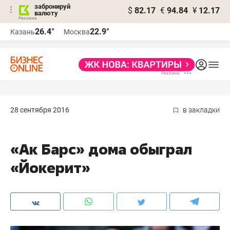
забронируй
$
82.17
€
94.84
¥
12.17
валюту
26.4°
22.9°
Казань
Москва
28 сентября 2016
в закладки
«Ак Барс» дома обыграл
«Йокерит»