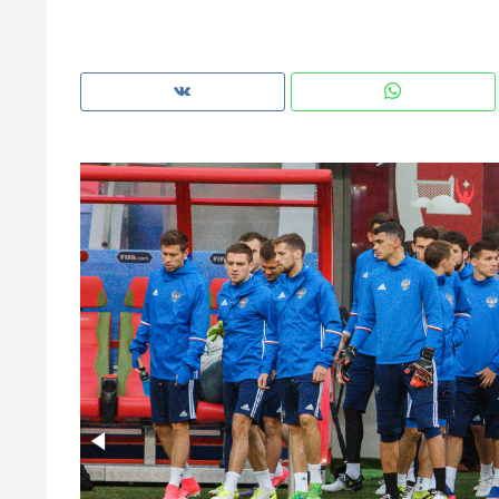
рынки, почему надо знать аксакал
чем интересен Оман?
Рекомендуем
Рекоме
Как ГК «МИР ГРУПП» и ВТБ
150 ка
создают оазис жилого
ID вме
комфорта под Казанью
безоп