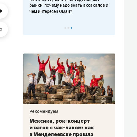
рафакте,
рынки, почему надо знать аксакалов и
о трехкратно
кредитов
чем интересен Оман?
клиентах и ч
Рекомендуем
Рекоме
ой
Мексика, рок-концерт
«Прор
и вагон с чак-чаком: как
30 ме
еским
в Менделеевске прошла
лечит