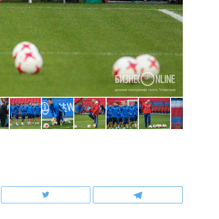
состоянием как основа
антихрупких команд