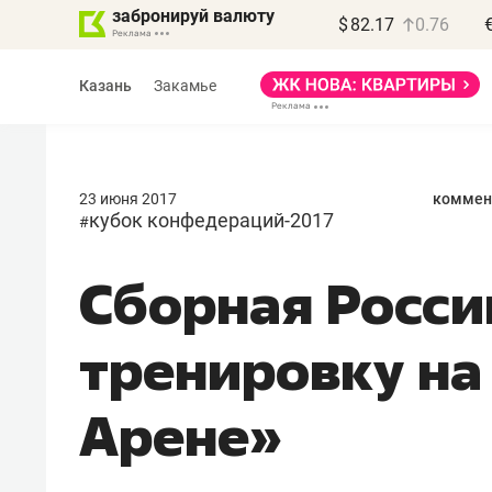
забронируй валюту
$
82.17
0.76
Казань
Закамье
23 июня 2017
коммен
кубок конфедераций-2017
#
Сборная Росси
Василь Мазитов
МАРТ
тренировку на
«Не зная местных
правил, бизнес может
Арене»
потерять минимум
полгода»
Как бизнесу выйти на зарубежные