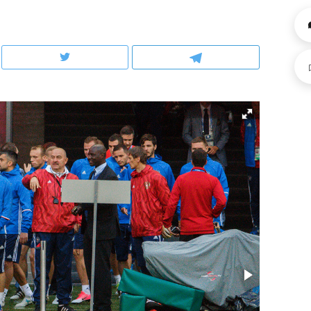
ов и
о трехкратном росте цен, дотошных
школьной формы о конт
клиентах и чудных запросах мастеров
налогах и развитии без 
ндуем
Рекомендуем
мер до квартиры и Face
Опыт выживания в дик
сто ключа: какой будет
природе, работа
асность в ЖК «Нова»
с ментальным и физич