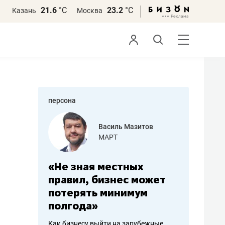
21.6
°С
23.2
°С
Казань
Москва
персона
еменова
Василь Мазитов
»
МАРТ
а: работа
«Не зная местных
«Мне лу
ечься
правил, бизнес может
не зара
вствовать
потерять минимум
чем пот
полгода»
репутац
пошиву
Как бизнесу выйти на зарубежные
Владелец от