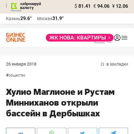
забронируй
$
81.41
€
94.06
¥
12.06
валюту
29.6°
31.9°
Казань
Москва
26 января 2018
в закладки
#
общество
Хулио Маглионе и Рустам
Минниханов открыли
бассейн в Дербышках