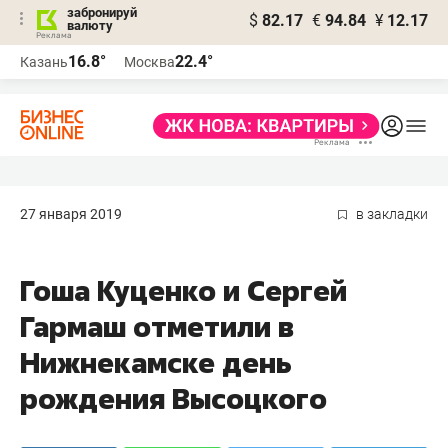
забронируй
$
82.17
€
94.84
¥
12.17
валюту
16.8°
22.4°
Казань
Москва
27 января 2019
в закладки
Гоша Куценко и Сергей
Гармаш отметили в
Нижнекамске день
рождения Высоцкого