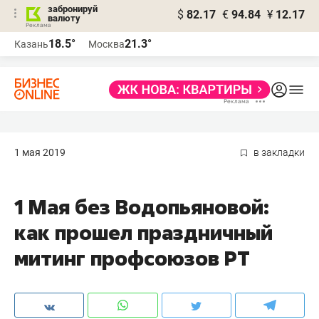
забронируй
$
82.17
€
94.84
¥
12.17
валюту
18.5°
21.3°
Казань
Москва
1 мая 2019
в закладки
1 Мая без Водопьяновой:
как прошел праздничный
митинг профсоюзов РТ