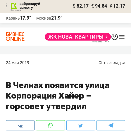
забронируй
$
82.17
€
94.84
¥
12.17
валюту
17.9°
21.9°
Казань
Москва
24 мая 2019
в закладки
В Челнах появится улица
Корпорация Хайер –
горсовет утвердил