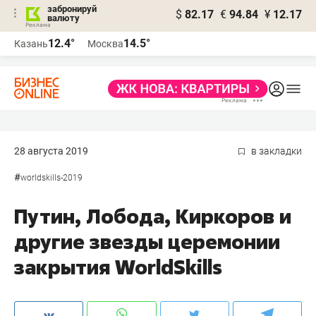
забронируй
$
82.17
€
94.84
¥
12.17
валюту
12.4°
14.5°
Казань
Москва
28 августа 2019
в закладки
#
worldskills-2019
Путин, Лобода, Киркоров и
другие звезды церемонии
закрытия WorldSkills