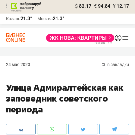
забронируй
$
82.17
€
94.84
¥
12.17
валюту
21.3°
21.3°
Казань
Москва
24 мая 2020
в закладки
Улица Адмиралтейская как
заповедник советского
периода