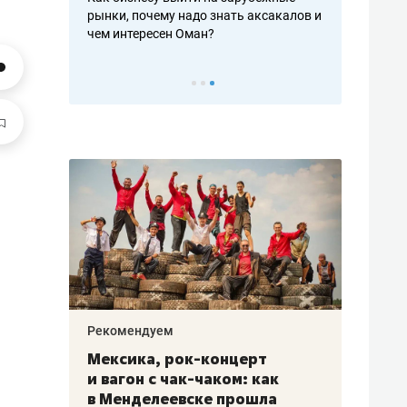
рафакте,
рынки, почему надо знать аксакалов и
о трехкратно
кредитов
чем интересен Оман?
клиентах и ч
Рекомендуем
Рекоме
ой
Мексика, рок-концерт
«Прор
и вагон с чак-чаком: как
30 ме
еским
в Менделеевске прошла
лечит