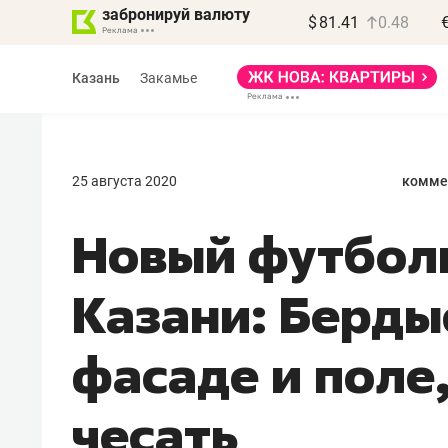
забронируй валюту
$
81.41
0.48
Казань
Закамье
25 августа 2020
комме
Новый футбол
Василь Мазитов
МАРТ
Казани: Берды
«Не зная местных
фасаде и поле
правил, бизнес может
потерять минимум
полгода»
чесать
Как бизнесу выйти на зарубежные