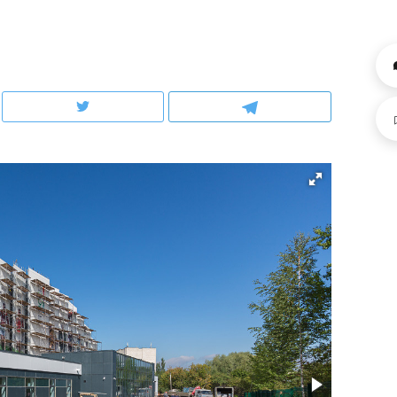
ов и
о трехкратном росте цен, дотошных
школьной формы о конт
клиентах и чудных запросах мастеров
налогах и развитии без 
ндуем
Рекомендуем
мер до квартиры и Face
Опыт выживания в дик
сто ключа: какой будет
природе, работа
асность в ЖК «Нова»
с ментальным и физич