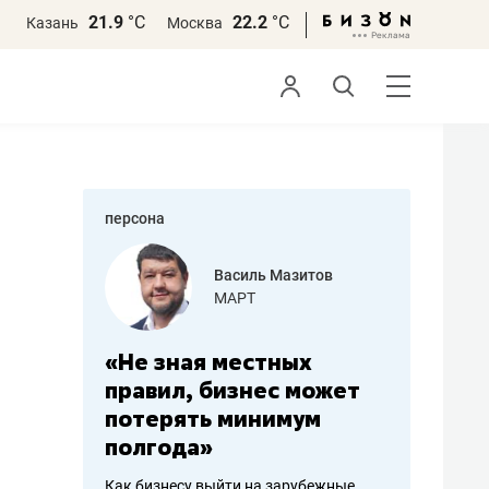
21.9
°С
22.2
°С
Казань
Москва
персона
еменова
Василь Мазитов
»
МАРТ
а: работа
«Не зная местных
«Мне лу
ечься
правил, бизнес может
не зара
вствовать
потерять минимум
чем пот
полгода»
репутац
пошиву
Как бизнесу выйти на зарубежные
Владелец от