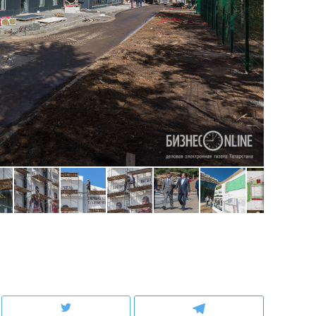
состоянием как основа
антихрупких команд