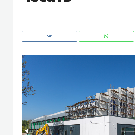
рынки, почему надо знать аксакал
чем интересен Оман?
Рекомендуем
Рекоме
Как ГК «МИР ГРУПП» и ВТБ
150 ка
создают оазис жилого
ID вме
комфорта под Казанью
безоп