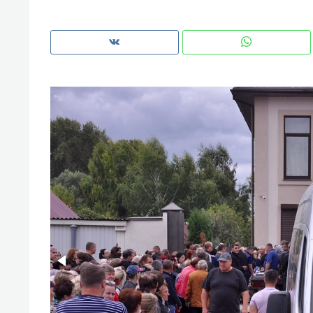
рынки, почему надо знать аксакал
чем интересен Оман?
Рекомендуем
Рекоме
Как ГК «МИР ГРУПП» и ВТБ
150 ка
создают оазис жилого
ID вме
комфорта под Казанью
безоп