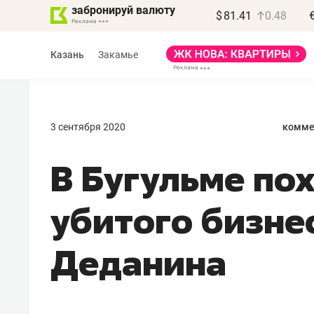
забронируй валюту
$
81.41
0.48
Казань
Закамье
3 сентября 2020
комме
В Бугульме по
Василь Мазитов
МАРТ
убитого бизне
«Не зная местных
Деданина
правил, бизнес может
потерять минимум
полгода»
Как бизнесу выйти на зарубежные