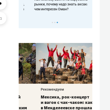
рафакте,
рынки, почему надо знать аксакалов и
о трехкратно
кредитов
чем интересен Оман?
клиентах и ч
Рекомендуем
Рекоме
ой
Мексика, рок-концерт
«Прор
и вагон с чак-чаком: как
30 ме
еским
в Менделеевске прошла
лечит