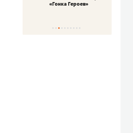
«Гонка Героев»
Казан