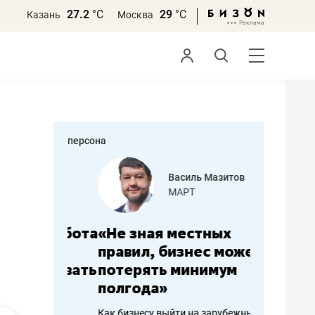
27.2
°С
29
°С
Казань
Москва
персона
еменова
Василь Мазитов
»
МАРТ
а: работа
«Не зная местных
«Мне лу
ечься
правил, бизнес может
не зара
вствовать
потерять минимум
чем пот
полгода»
репутац
пошиву
Как бизнесу выйти на зарубежные
Владелец от