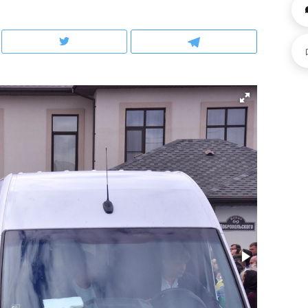
ов и
о трехкратном росте цен, дотошных
школьной формы о конт
клиентах и чудных запросах мастеров
налогах и развитии без 
ндуем
Рекомендуем
мер до квартиры и Face
Опыт выживания в дик
сто ключа: какой будет
природе, работа
асность в ЖК «Нова»
с ментальным и физич