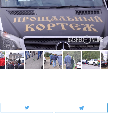
состоянием как основа
антихрупких команд