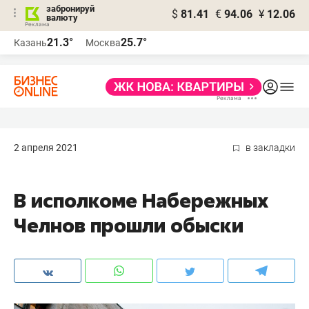
забронируй
$
81.41
€
94.06
¥
12.06
валюту
21.3°
25.7°
Казань
Москва
2 апреля 2021
в закладки
В исполкоме Набережных
Челнов прошли обыски