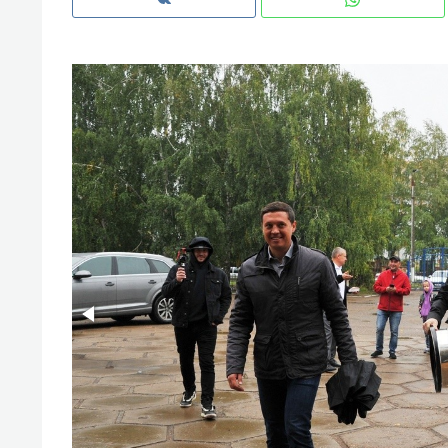
Рекомендуем
Рекоме
и Face
Опыт выживания в дикой
Мекси
 будет
природе, работа
и ваго
ва»
с ментальным и физическим
в Мен