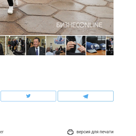
а Героев»
Казани
er
версия для печати