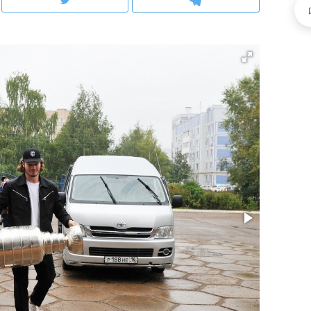
рынки, почему надо знать аксакалов и
о трехкратном росте це
чем интересен Оман?
клиентах и чудных запр
ндуем
Рекомендуем
ка, рок-концерт
«Прорывы случались к
н с чак-чаком: как
30 метров»: как «Водо
делеевске прошла
лечит подземные арте