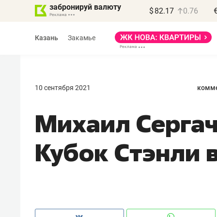
забронируй валюту
$
82.17
0.76
Казань
Закамье
10 сентября 2021
комме
Михаил Сергач
Кубок Стэнли 