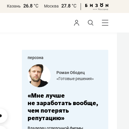
26.8
°С
27.8
°С
Казань
Москва
персона
бодец
Дарья Семенова
 решения»
«Бросско»
«Мама говорила: работа
«Не зна
вообще,
помогает отвлечься
правил,
от болезни, чувствовать
потерят
себя живой»
полгода
ирмы
Наследница бизнеса по пошиву
Как бизнесу 