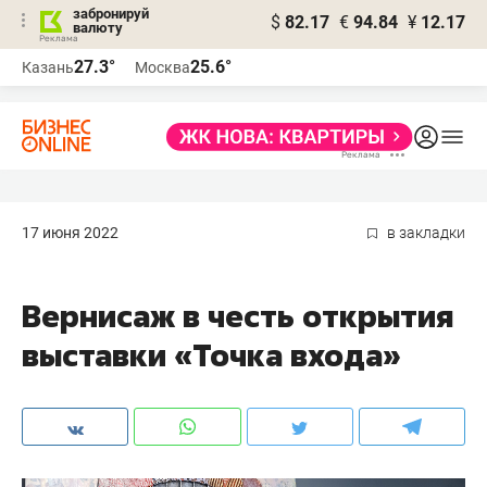
забронируй
$
82.17
€
94.84
¥
12.17
валюту
27.3°
25.6°
Казань
Москва
17 июня 2022
в закладки
Вернисаж в честь открытия
выставки «Точка входа»