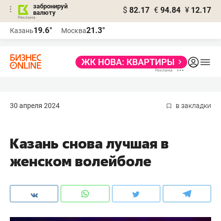
забронируй
$
82.17
€
94.84
¥
12.17
валюту
19.6°
21.3°
Казань
Москва
30 апреля 2024
в закладки
Казань снова лучшая в
женском волейболе