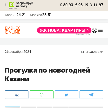
забронируй
$
80.93
€
93.19
¥
11.97
валюту
24.2°
28.5°
Казань
Москва
26 декабря 2024
в закладки
Прогулка по новогодней
Казани