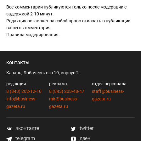
Все комментарии публикуются только после модерации с
задержкой 2-10 минут.
Редакция оставляет за собой право отказать в публикации
вашего комментария.
Правила модерирования
.
контакты
Казань, Лобачевского 10, корпус 2
редакция
реклама
отдел персонала
8 (843) 202-12-10
8 (843) 203-48-47
staff@business-
info@business-
mir@business-
gazeta.ru
gazeta.ru
gazeta.ru
вконтакте
twitter
telegram
дзен