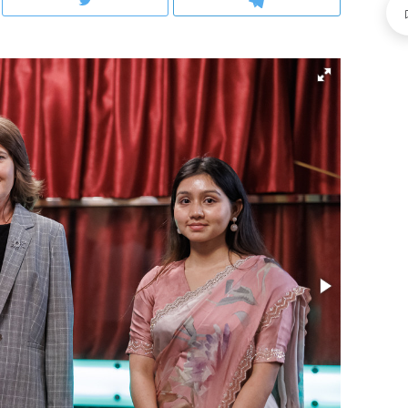
ов и
о трехкратном росте цен, дотошных
школьной формы о конт
клиентах и чудных запросах мастеров
налогах и развитии без 
ндуем
Рекомендуем
мер до квартиры и Face
Опыт выживания в дик
сто ключа: какой будет
природе, работа
асность в ЖК «Нова»
с ментальным и физич