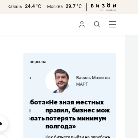
24.4
°С
29.7
°С
Казань
Москва
персона
еменова
Василь Мазитов
»
МАРТ
а: работа
«Не зная местных
«Мне лу
ечься
правил, бизнес может
не зара
вствовать
потерять минимум
чем пот
полгода»
репутац
пошиву
Как бизнесу выйти на зарубежные
Владелец от