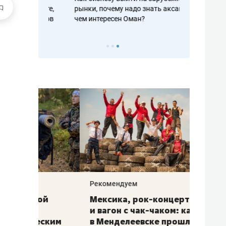
рафакте,
рынки, почему надо знать аксакалов и
о трехкратно
кредитов
чем интересен Оман?
клиентах и ч
Рекомендуем
Рекоме
ой
Мексика, рок-концерт
«Прор
и вагон с чак-чаком: как
30 ме
еским
в Менделеевске прошла
лечит