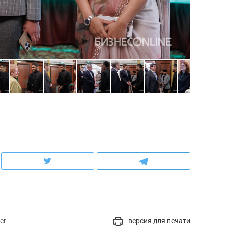
состоянием как основа
антихрупких команд
er
версия для печати