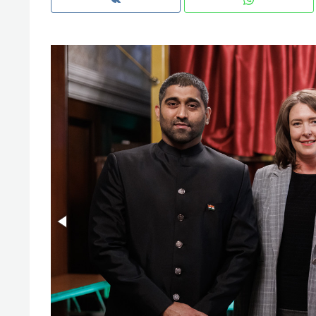
рынки, почему надо знать аксакал
чем интересен Оман?
Рекомендуем
Рекоме
Как ГК «МИР ГРУПП» и ВТБ
150 ка
создают оазис жилого
ID вме
комфорта под Казанью
безоп