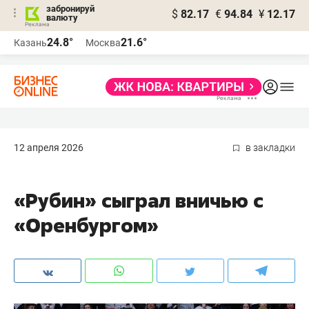
забронируй
$
82.17
€
94.84
¥
12.17
валюту
24.8°
21.6°
Казань
Москва
12 апреля 2026
в закладки
«Рубин» сыграл вничью с
«Оренбургом»