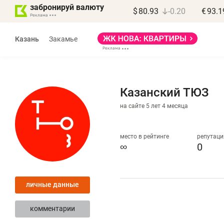
забронируй валюту
$
80.93
-0.20
€
93.1
Казань
Закамье
Казанский ТЮЗ
на сайте 5 лет 4 месяца
Василь Мазитов
МАРТ
место в рейтинге
репутаци
∞
0
«Не зная местных
«
правил, бизнес может
н
личные данные
потерять минимум
ч
полгода»
р
комментарии
Как бизнесу выйти на зарубежные
Вл