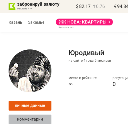
забронируй валюту
$
82.17
0.76
€
94.8
Казань
Закамье
Юродивый
на сайте 4 года 5 месяцев
Василь Мазитов
МАРТ
место в рейтинге
репутаци
∞
0
«Не зная местных
«
правил, бизнес может
н
личные данные
потерять минимум
ч
полгода»
р
комментарии
Как бизнесу выйти на зарубежные
Вл