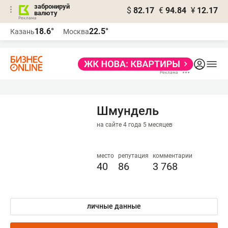
забронируй
$
82.17
€
94.84
¥
12.17
валюту
18.6°
22.5°
Казань
Москва
Шмундель
на сайте 4 года 5 месяцев
место
репутация
комментарии
40
86
3 768
личные данные