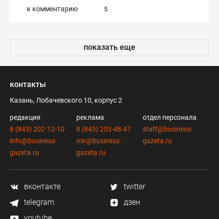
к комментарию
5
показать еще
контакты
Казань, Лобачевского 10, корпус 2
редакция
реклама
отдел персонала
8 (843) 202-12-10
8 (843) 203-48-47
staff@business-
info@business-
mir@business-
gazeta.ru
gazeta.ru
gazeta.ru
вконтакте
twitter
telegram
дзен
youtube