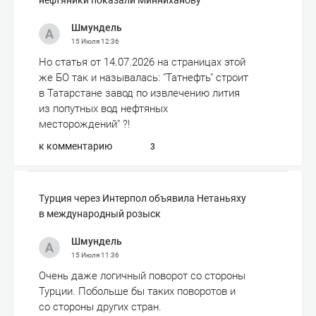
нефтяники показали Минниханову
Шмундель
15 Июля
12:36
Но статья от 14.07.2026 на страницах этой
же БО так и называлась: "Татнефть" строит
в Татарстане завод по извлечению лития
из попутных вод нефтяных
месторождений" ?!
к комментарию
3
Турция через Интерпол объявила Нетаньяху
в международный розыск
Шмундель
15 Июля
11:36
Очень даже логичный поворот со стороны
Турции. Побольше бы таких поворотов и
со стороны других стран.