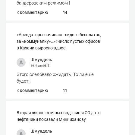
бандеровским режимом !
к комментарию
14
«Арендаторы начинают сидеть бесплатно,
за «коммуналку»…»: число пустых офисов
в Казани выросло вдвое
Шмундель
16 Июля
08:51
Этого следовало ожидать. То ли ещё
будет !
к комментарию
11
Вторая жизнь сточных вод, шин и СО₂: что
нефтяники показали Минниханову
Шмундель