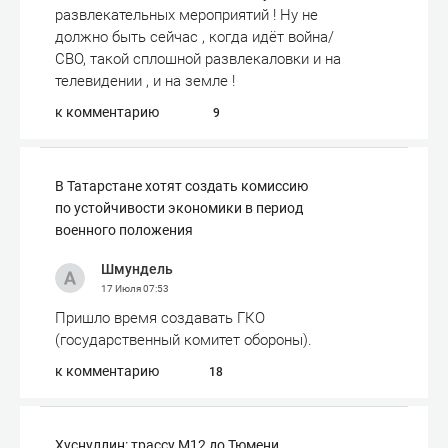
развлекательных мероприятий ! Ну не
должно быть сейчас , когда идёт война/
СВО, такой сплошной развлекаловки и на
телевидении , и на земле !
к комментарию
9
В Татарстане хотят создать комиссию
по устойчивости экономики в период
военного положения
Шмундель
17 Июля
07:53
Пришло время создавать ГКО
(государственный комитет обороны).
к комментарию
18
Хуснуллин: трассу М12 до Тюмени