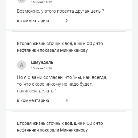
15 Июля
16:12
Возможно, у этого проекта другая цель ?
к комментарию
2
Вторая жизнь сточных вод, шин и СО₂: что
нефтяники показали Минниханову
Шмундель
15 Июля
14:16
Но я с вами согласен, что "мы, как всегда,
то, что скоро никому не надо будет,
начинаем делать."
к комментарию
4
Вторая жизнь сточных вод, шин и СО₂: что
нефтяники показали Минниханову