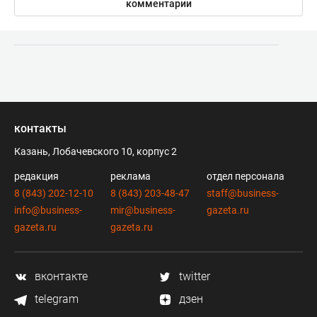
комментарии
контакты
Казань, Лобачевского 10, корпус 2
редакция
реклама
отдел персонала
8 (843) 202-12-10
8 (843) 203-48-47
staff@business-
info@business-
mir@business-
gazeta.ru
gazeta.ru
gazeta.ru
вконтакте
twitter
telegram
дзен