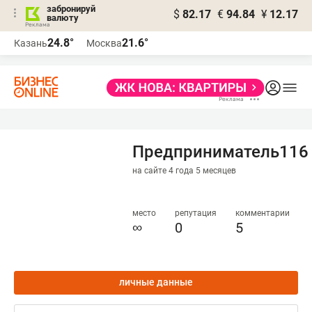
забронируй
$
82.17
€
94.84
¥
12.17
валюту
24.8°
21.6°
Казань
Москва
Предприниматель116
на сайте 4 года 5 месяцев
место
репутация
комментарии
∞
0
5
личные данные