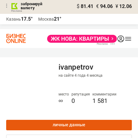
забронируй
$
81.41
€
94.06
¥
12.06
валюту
17.5°
21°
Казань
Москва
ivanpetrov
на сайте 4 года 4 месяца
место
репутация
комментарии
∞
0
1 581
личные данные