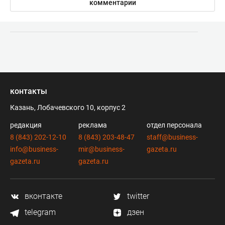
комментарии
контакты
Казань, Лобачевского 10, корпус 2
редакция
реклама
отдел персонала
8 (843) 202-12-10
8 (843) 203-48-47
staff@business-
info@business-
mir@business-
gazeta.ru
gazeta.ru
gazeta.ru
вконтакте
twitter
telegram
дзен