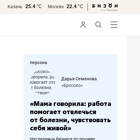
25.4
°С
22.4
°С
Казань
Москва
персона
бодец
Дарья Семенова
 решения»
«Бросско»
«Мама говорила: работа
«Не зна
вообще,
помогает отвлечься
правил,
от болезни, чувствовать
потерят
себя живой»
полгода
ирмы
Наследница бизнеса по пошиву
Как бизнесу 