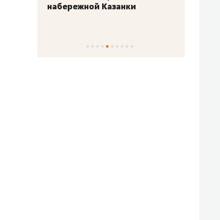
набережной Казанки
«Барк
«Рез