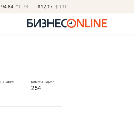
€
94.84
0.78
¥
12.17
0.10
Василь Мазитов
Роман О
МАРТ
«Готовые
епутация
комментарии
254
«Не зная местных
«Мне лучше
правил, бизнес может
не заработать 
потерять минимум
чем потерять
полгода»
репутацию»
Как бизнесу выйти на зарубежные
Владелец отделочной ф