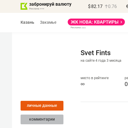
забронируй валюту
$
82.17
0.76
Казань
Закамье
Svet Fints
на сайте 4 года 3 месяца
место в рейтинге
р
∞
0
личные данные
комментарии