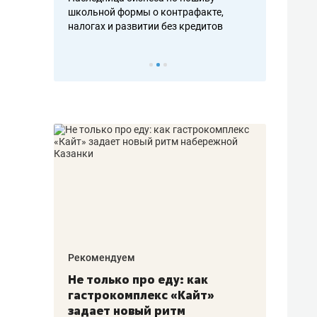
н, дотошных
школьной формы о контрафакте,
рынки, почем
осах мастеров
налогах и развитии без кредитов
чем интересе
Рекомендуем
Рекоме
аждые
Не только про еду: как
Элитн
канал»
гастрокомплекс «Кайт»
и бре
рии
задает новый ритм
гаран