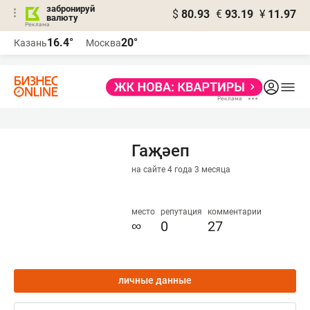
забронируй
$
80.93
€
93.19
¥
11.97
валюту
16.4°
20°
Казань
Москва
Гаҗәеп
на сайте 4 года 3 месяца
место
репутация
комментарии
∞
0
27
личные данные