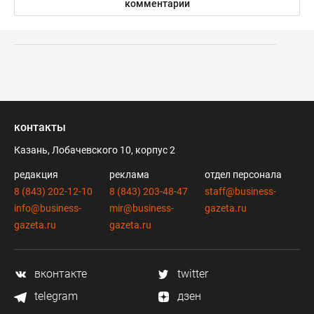
комментарии
контакты
Казань, Лобачевского 10, корпус 2
редакция
реклама
отдел персонала
8 (843) 202-12-10
8 (843) 203-48-47
staff@business-
info@business-
mir@business-
gazeta.ru
gazeta.ru
gazeta.ru
вконтакте
twitter
telegram
дзен