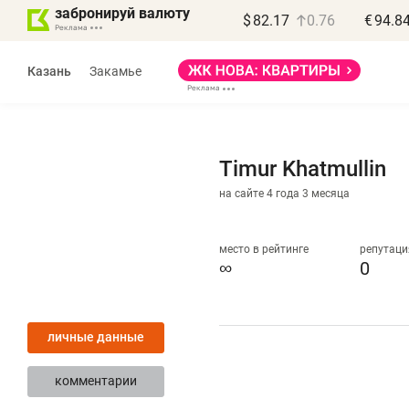
забронируй валюту
$
82.17
0.76
€
94.8
Казань
Закамье
Timur Khatmullin
на сайте 4 года 3 месяца
Василь Мазитов
МАРТ
место в рейтинге
репутаци
∞
0
«Не зная местных
«
правил, бизнес может
н
личные данные
потерять минимум
ч
полгода»
р
комментарии
Как бизнесу выйти на зарубежные
Вл