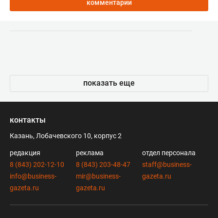
комментарии
показать еще
контакты
Казань, Лобачевского 10, корпус 2
редакция
реклама
отдел персонала
8 (843) 202-12-10
8 (843) 203-48-47
staff@business-
info@business-
mir@business-
gazeta.ru
gazeta.ru
gazeta.ru