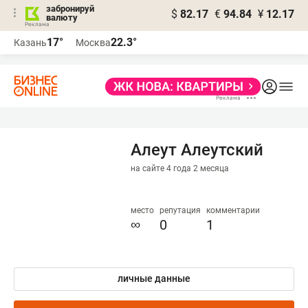
забронируй
$
82.17
€
94.84
¥
12.17
валюту
17°
22.3°
Казань
Москва
Алеут Алеутский
на сайте 4 года 2 месяца
место
репутация
комментарии
∞
0
1
личные данные