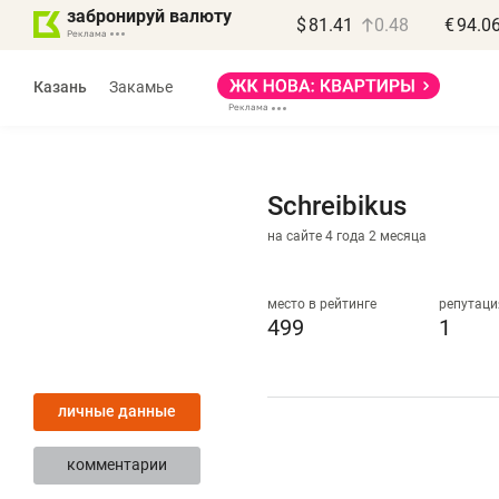
забронируй валюту
$
81.41
0.48
€
94.0
Казань
Закамье
Schreibikus
на сайте 4 года 2 месяца
Василь Мазитов
МАРТ
место в рейтинге
репутаци
499
1
«Не зная местных
«
правил, бизнес может
н
личные данные
потерять минимум
ч
полгода»
р
комментарии
Как бизнесу выйти на зарубежные
Вл