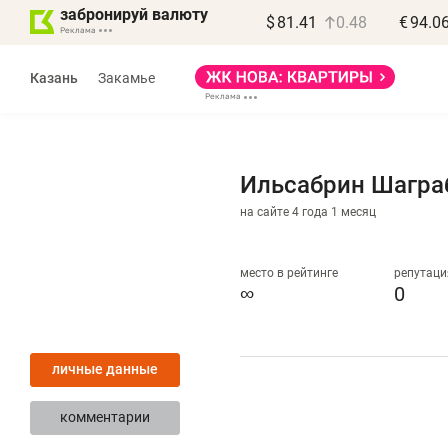
забронируй валюту
$
81.41
0.48
€
94.0
Казань
Закамье
Ильсабрин Шагра
на сайте 4 года 1 месяц
Василь Мазитов
МАРТ
место в рейтинге
репутаци
∞
0
«Не зная местных
«
правил, бизнес может
н
личные данные
потерять минимум
ч
полгода»
р
комментарии
Как бизнесу выйти на зарубежные
Вл