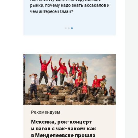
рафакте,
рынки, почему надо знать аксакалов и
о трехкратно
кредитов
чем интересен Оман?
клиентах и ч
Рекомендуем
Рекоме
ой
Мексика, рок-концерт
«Прор
и вагон с чак-чаком: как
30 ме
еским
в Менделеевске прошла
лечит