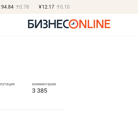
€
94.84
0.78
¥
12.17
0.10
Роман Ободец
Дарья С
«Готовые решения»
«Бросско
епутация
комментарии
3 385
«Мне лучше
«Мама говорил
не заработать вообще,
помогает отвл
чем потерять
от болезни, чу
репутацию»
себя живой»
Владелец отделочной фирмы
Наследница бизнеса по 