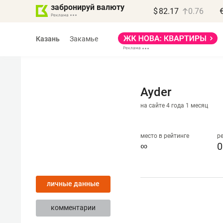
забронируй валюту
$
82.17
0.76
Казань
Закамье
Ayder
на сайте 4 года 1 месяц
Василь Мазитов
МАРТ
место в рейтинге
р
∞
0
«Не зная местных
правил, бизнес может
личные данные
потерять минимум
полгода»
комментарии
Как бизнесу выйти на зарубежные