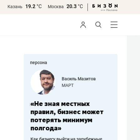
19.2
°С
20.3
°С
Казань
Москва
персона
еменова
Василь Мазитов
»
МАРТ
а: работа
«Не зная местных
«Мне лу
ечься
правил, бизнес может
не зара
вствовать
потерять минимум
чем пот
полгода»
репутац
пошиву
Как бизнесу выйти на зарубежные
Владелец от