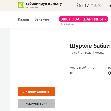
забронируй валюту
$
82.17
0.76
Казань
Закамье
Шурэле бабай
на сайте 4 года 1 месяц
Василь Мазитов
МАРТ
место в рейтинге
р
∞
0
«Не зная местных
правил, бизнес может
личные данные
потерять минимум
полгода»
комментарии
Как бизнесу выйти на зарубежные