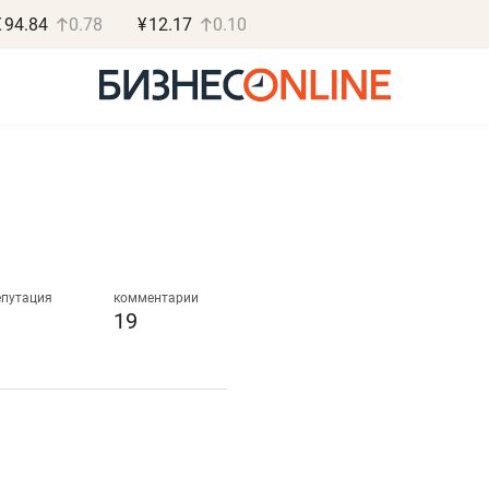
€
94.84
0.78
¥
12.17
0.10
Роман Ободец
Дарья С
«Готовые решения»
«Бросско
епутация
комментарии
19
«Мне лучше
«Мама говорил
не заработать вообще,
помогает отвл
чем потерять
от болезни, чу
репутацию»
себя живой»
Владелец отделочной фирмы
Наследница бизнеса по 