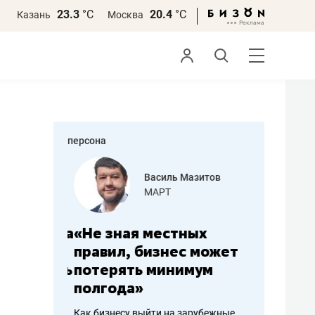
23.3
°С
20.4
°С
Казань
Москва
персона
еменова
Василь Мазитов
»
МАРТ
а: работа
«Не зная местных
«Мне лу
ечься
правил, бизнес может
не зара
вствовать
потерять минимум
чем пот
полгода»
репутац
пошиву
Как бизнесу выйти на зарубежные
Владелец от