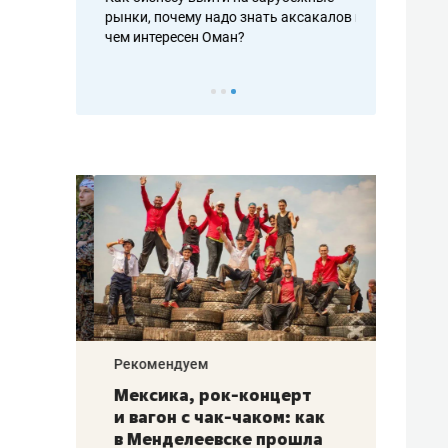
рафакте,
рынки, почему надо знать аксакалов и
о трехкратно
кредитов
чем интересен Оман?
клиентах и ч
Рекомендуем
Рекоме
ой
Мексика, рок-концерт
«Прор
и вагон с чак-чаком: как
30 ме
еским
в Менделеевске прошла
лечит