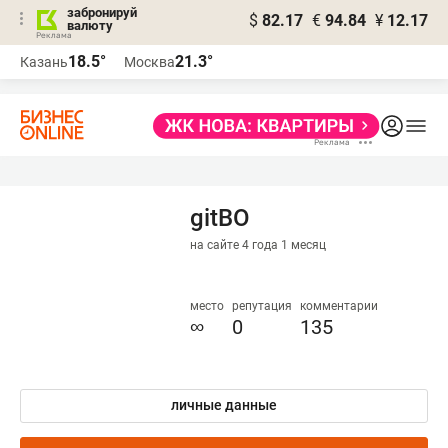
забронируй
$
82.17
€
94.84
¥
12.17
валюту
18.5°
21.3°
Казань
Москва
gitBO
на сайте 4 года 1 месяц
место
репутация
комментарии
∞
0
135
личные данные