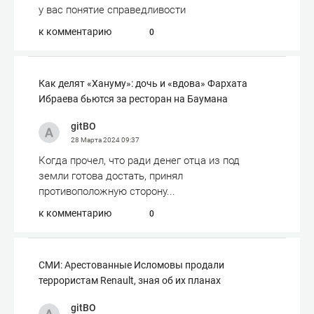
у вас понятие справедливости
к комментарию
0
Как делят «Хануму»: дочь и «вдова» Фархата
Ибраева бьются за ресторан на Баумана
gitBO
28 Марта 2024
09:37
Когда прочел, что ради денег отца из под
земли готова достать, принял
противоположную сторону...
к комментарию
0
СМИ: Арестованные Исломовы продали
террористам Renault, зная об их планах
gitBO