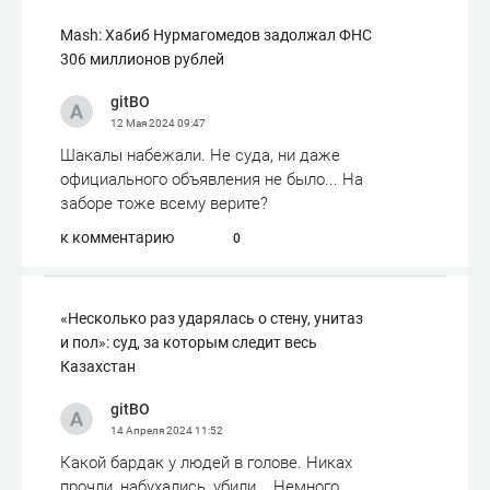
Mash: Хабиб Нурмагомедов задолжал ФНС
306 миллионов рублей
gitBO
12 Мая 2024
09:47
Шакалы набежали. Не суда, ни даже
официального объявления не было... На
заборе тоже всему верите?
к комментарию
0
«Несколько раз ударялась о стену, унитаз
и пол»: суд, за которым следит весь
Казахстан
gitBO
14 Апреля 2024
11:52
Какой бардак у людей в голове. Никах
прочли, набухались, убили... Немного