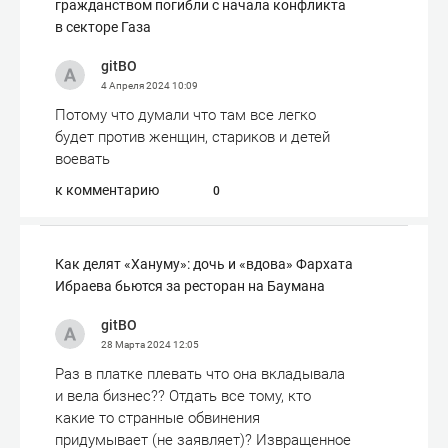
гражданством погибли с начала конфликта
в секторе Газа
gitBO
4 Апреля 2024
10:09
Потому что думали что там все легко
будет против женщин, стариков и детей
воевать
к комментарию
0
Как делят «Хануму»: дочь и «вдова» Фархата
Ибраева бьются за ресторан на Баумана
gitBO
28 Марта 2024
12:05
Раз в платке плевать что она вкладывала
и вела бизнес?? Отдать все тому, кто
какие то странные обвинения
придумывает (не заявляет)? Извращенное