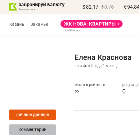
забронируй валюту
$
82.17
0.76
€
94.8
Казань
Закамье
Елена Краснова
на сайте 4 года 1 месяц
Василь Мазитов
МАРТ
место в рейтинге
репутаци
∞
0
«Не зная местных
«
правил, бизнес может
н
личные данные
потерять минимум
ч
полгода»
р
комментарии
Как бизнесу выйти на зарубежные
Вл