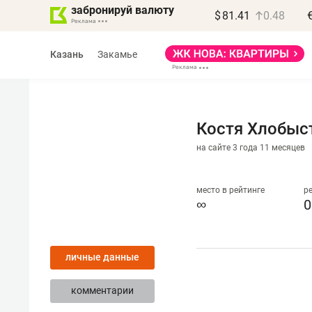
забронируй валюту
$
81.41
0.48
Казань
Закамье
Костя Хлобыс
на сайте 3 года 11 месяцев
Василь Мазитов
МАРТ
место в рейтинге
р
∞
0
«Не зная местных
правил, бизнес может
личные данные
потерять минимум
полгода»
комментарии
Как бизнесу выйти на зарубежные