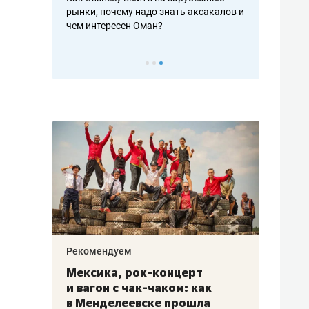
рафакте,
рынки, почему надо знать аксакалов и
о трехкратно
кредитов
чем интересен Оман?
клиентах и ч
Рекомендуем
Рекоме
ой
Мексика, рок-концерт
«Прор
и вагон с чак-чаком: как
30 ме
еским
в Менделеевске прошла
лечит