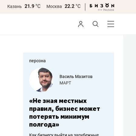
21.9
°С
22.2
°С
Казань
Москва
персона
еменова
Василь Мазитов
»
МАРТ
а: работа
«Не зная местных
«Мне лу
ечься
правил, бизнес может
не зара
вствовать
потерять минимум
чем пот
полгода»
репутац
пошиву
Как бизнесу выйти на зарубежные
Владелец от