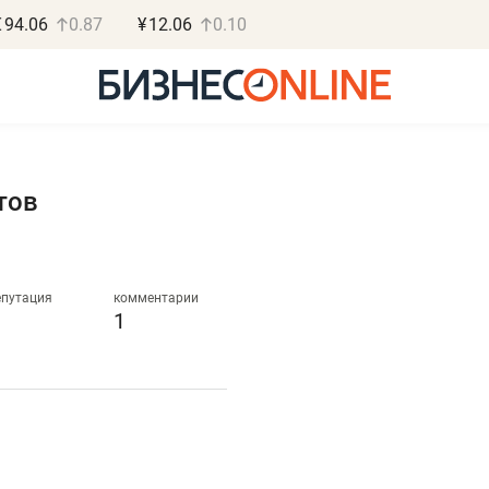
€
94.06
0.87
¥
12.06
0.10
тов
Роман Ободец
Дарья С
«Готовые решения»
«Бросско
епутация
комментарии
1
«Мне лучше
«Мама говорил
не заработать вообще,
помогает отвл
чем потерять
от болезни, чу
репутацию»
себя живой»
Владелец отделочной фирмы
Наследница бизнеса по 