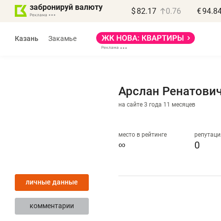
забронируй валюту
$
82.17
0.76
€
94.8
Казань
Закамье
Арслан Ренатови
на сайте 3 года 11 месяцев
Василь Мазитов
МАРТ
место в рейтинге
репутаци
∞
0
«Не зная местных
«
правил, бизнес может
н
личные данные
потерять минимум
ч
полгода»
р
комментарии
Как бизнесу выйти на зарубежные
Вл